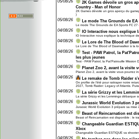
05/08/26
2K Games dévoile un gros ap
Country - Man of Honor
2K Games dévoile un gros aperçu du gamepla
)
05/08/26
Le mode The Grounds de EA 
Le mode The Grounds de EA Sports FC 27 en
04/08/26
IO Interactive nous explique l
IO Interactive nous explique la technique de 
04/08/26
Le Lore de The Blood of Dawn
Le Lore de The Blood of Dawnwalker à la lou
04/08/26
Test - PAW Patrol, la Pat'Patro
les plus jeunes
Test - PAW Patrol, la Pat'Patrouille Mission Di
04/08/26
Planet Zoo 2, avant la visite 
Planet Zoo 2, avant la visite vous pourrez ins
04/08/26
Le remake de Tomb Raider s'
On profite de l'été pour rattraper notre reta
2027, Tomb Raider: Legacy of Atlantis. Puisq
04/08/26
La série Grizzy et les Lemmi
La série Grizzy et les Lemmings débarque su
04/08/26
Jurassic World Evolution 3 pr
Jurassic World Evolution 3 prépare sa mise à 
04/08/26
Beast of Reincarnation est dis
Beast of Reincarnation est disponible : le tra
04/08/26
Changeable Guardian ESTIQUE
Xbox
Changeable Guardian ESTIQUE va shooter à t
04/08/26