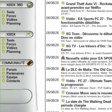
06/08/26
Grand Theft Auto VI - Rockst
avant-première sur Netflix
Grand Theft Auto VI - Rockstar Games annonc
Tests
15:00 )
Focus
06/08/26
Vidéo - EA Sports FC 27 - The
Vidéos
fonctionnalités détaillées
Planning
Vidéo - EA Sports FC 27 - The Grounds : Toute
)
05/08/26
XG Toon - Découvrez le début 
Dino en vidéo
Tests
XG Toon - Découvrez le début de PAW Patrol, 
Focus
05/08/26
XG TV - Les trésors d'Oni : le
Vidéos
Gamer
Planning
XG TV - Les trésors d'Oni : le rasoir Assassi
05/08/26
Nouvelle vidéo pour EA SPO
Dans la vidéo officielle de cette semaine, E
sera intégré dans EA SPORTS FC 27 le 25 se
05/08/26
Forum
Le DLC de Mafia: The Old Cou
Partenaires
Dans un peu plus d'une semaine, Mafia: The 
qui donnera accès à deux nouveaux chapitres 
Equipe
05/08/26
Contacts
Vidéo - FC 27 - Ultimate Team 
la progression
Vidéo - FC 27 - Ultimate Team : FUT Gallery, 
05/08/26
Crimson Moon sera le nouveau 
Crimson Moon sera le nouveau jeu d'action et
05/08/26
La date de The Walking Dead : 
période chargée
La date de The Walking Dead : Streets of Sur