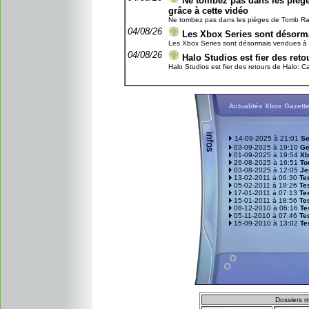
Ne tombez pas dans les piège
grâce à cette vidéo
Ne tombez pas dans les pièges de Tomb Raider
04/08/26
Les Xbox Series sont désorma
Les Xbox Series sont désormais vendues à un 
04/08/26
Halo Studios est fier des re
Halo Studios est fier des retours de Halo: C
Actualités Xbox Gazett
14-09-2025 à 21:01
Se
03-09-2025 à 19:10
Ge
01-09-2025 à 19:54
Xb
26-08-2025 à 16:51
To
03-08-2025 à 12:05
Je
13-02-2011 à 06:30
Tes
05-02-2011 à 18:26
Te
17-01-2011 à 07:13
Te
15-01-2011 à 18:56
Tes
08-12-2010 à 06:16
Te
05-11-2010 à 07:46
Tes
15-09-2010 à 13:02
Te
D
ossiers m