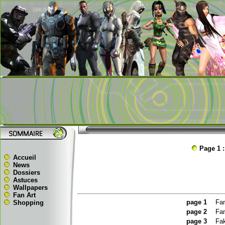
Page 1 :
Accueil
News
Dossiers
Astuces
Wallpapers
Fan Art
page
1
Fan
Shopping
page
2
Fan
page 3
Fak