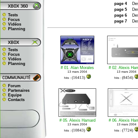
page 4
Des
page 5
Des
Tests
page 6
Des
Focus
page 7
Des
Vidéos
Planning
Tests
Focus
Vidéos
Planning
# 01. Alan Morales
# 02. Alexis Ha
13 mars 2004
13 mars 2004
(16413)
(8454)
hits :
hits :
Forum
Partenaires
Equipe
Contacts
# 05. Alexis Hamard
# 06. Alexis Ha
13 mars 2004
13 mars 2004
(10843)
(7724)
hits :
hits :