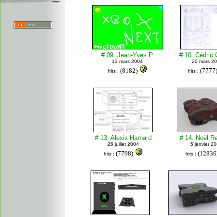
# 09. Jean-Yves P.
# 10. Cédric 
13 mars 2004
20 mars 2
(8182)
(7777
hits :
hits :
# 13. Alexis Hamard
# 14. Noël R
26 juillet 2004
5 janvier 2
(7798)
(12836
hits :
hits :