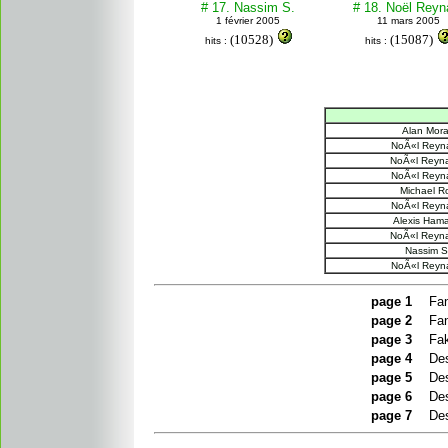
# 17. Nassim S.
# 18. Noël Reyn
1 février 2005
11 mars 2005
(10528)
(15087)
hits :
hits :
Alan Mora
NoÃ«l Reyna
NoÃ«l Reyna
NoÃ«l Reyna
Michael R
NoÃ«l Reyna
Alexis Hama
NoÃ«l Reyna
Nassim S.
NoÃ«l Reyna
page
1
Fan
page
2
Fan
page 3
Fak
page 4
Des
page 5
Des
page 6
Des
page 7
Des