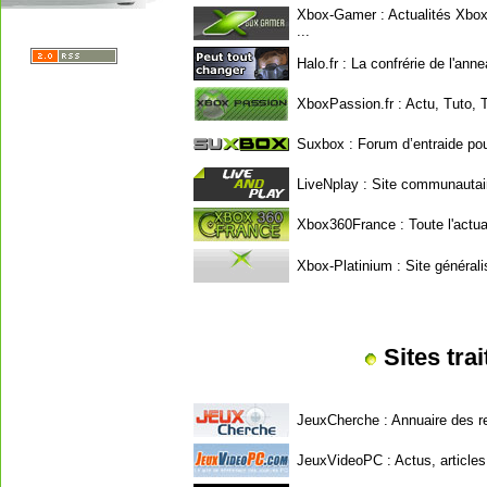
Xbox-Gamer
: Actualités Xbox
...
Halo.fr
: La confrérie de l'anne
XboxPassion.fr
: Actu, Tuto,
Suxbox
: Forum d’entraide pou
LiveNplay
: Site communautai
Xbox360France
: Toute l'actua
Xbox-Platinium
: Site générali
Sites tra
JeuxCherche
: Annuaire des r
JeuxVideoPC
: Actus, articles