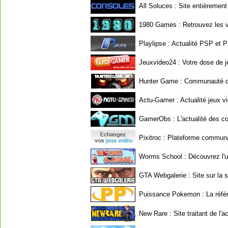
All Soluces
: Site entièrement
1980 Games
: Retrouvez les vi
Playlipse
: Actualité PSP et P
Jeuxvideo24
: Votre dose de 
Hunter Game
: Communauté de
Actu-Gamer
: Actualité jeux v
GamerObs
: L'actualité des c
Pixitroc
: Plateforme communaut
Worms School
: Découvrez l'
GTA Webgalerie
: Site sur la 
Puissance Pokemon
: La réf
New Rare
: Site traitant de l'