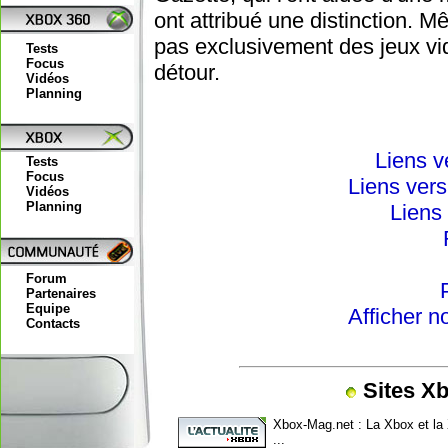
ont attribué une distinction. M
pas exclusivement des jeux vid
Tests
Focus
détour.
Vidéos
Planning
Liens v
Tests
Focus
Liens vers
Vidéos
Planning
Liens 
Forum
Partenaires
Equipe
Afficher n
Contacts
Sites Xb
Xbox-Mag.net
: La Xbox et la
...