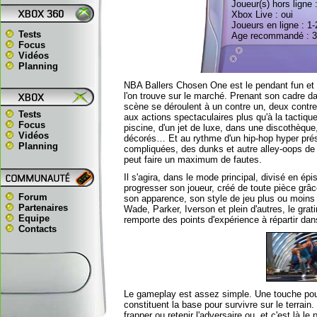
Joueur(s) hors ligne 
Xbox Live : oui
Joueurs en ligne : 1-
Tests
Age recommandé : 
Focus
Vidéos
Planning
NBA Ballers Chosen One est le pendant fun et 
l'on trouve sur le marché. Prenant son cadre d
scène se déroulent à un contre un, deux contr
Tests
aux actions spectaculaires plus qu'à la tactiqu
Focus
piscine, d'un jet de luxe, dans une discothèqu
Vidéos
décorés… Et au rythme d'un hip-hop hyper présent
Planning
compliquées, des dunks et autre alley-oops de fo
peut faire un maximum de fautes.
Il s'agira, dans le mode principal, divisé en é
progresser son joueur, créé de toute pièce grâc
Forum
son apparence, son style de jeu plus ou moins a
Partenaires
Wade, Parker, Iverson et plein d'autres, le grati
Equipe
remporte des points d'expérience à répartir dans
Contacts
Le gameplay est assez simple. Une touche pour 
constituent la base pour survivre sur le terrain
frapper ou retenir l'adversaire ou, et c'est là l