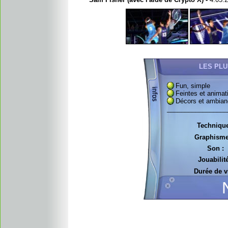
LES PLU
Fun, simple
Feintes et animat
D
écors et ambia
_________________
Technique
Graphisme
Son :
Jouabilité
Durée de vi