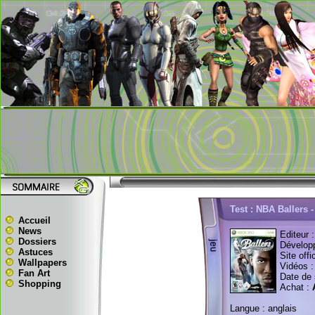
Test : NBA Ballers
Accueil
News
Editeur 
Dossiers
Dévelop
Astuces
Site offi
Wallpapers
Vidéos 
Fan Art
Date de 
Shopping
Achat :
Langue : anglais