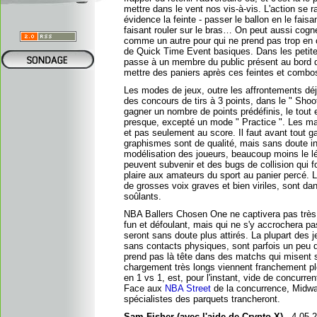
mettre dans le vent nos vis-à-vis. L'action se r
évidence la feinte - passer le ballon en le faisa
faisant rouler sur le bras… On peut aussi cogner
comme un autre pour qui ne prend pas trop en c
de Quick Time Event basiques. Dans les petites
passe à un membre du public présent au bord du
mettre des paniers après ces feintes et comb
Les modes de jeux, outre les affrontements dé
des concours de tirs à 3 points, dans le " Shoot 
gagner un nombre de points prédéfinis, le tout 
presque, excepté un mode " Practice ". Les mat
et pas seulement au score. Il faut avant tout g
graphismes sont de qualité, mais sans doute i
modélisation des joueurs, beaucoup moins le lég
peuvent subvenir et des bugs de collision qui f
plaire aux amateurs du sport au panier percé.
de grosses voix graves et bien viriles, sont da
soûlants.
NBA Ballers Chosen One ne captivera pas très l
fun et défoulant, mais qui ne s'y accrochera p
seront sans doute plus attirés. La plupart des
sans contacts physiques, sont parfois un peu dé
prend pas là tête dans des matchs qui misent s
chargement très longs viennent franchement pl
en 1 vs 1, est, pour l'instant, vide de concur
Face aux
NBA Street
de la concurrence, Midway
spécialistes des parquets trancheront.
Sam Fisher (avec l'aide de Crypto X) -
4.05.