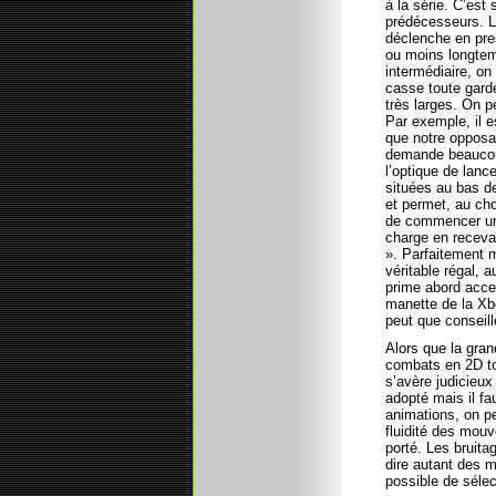
à la série. C’es
prédécesseurs. Le
déclenche en pre
ou moins longtem
intermédiaire, on
casse toute garde
très larges. On p
Par exemple, il e
que notre opposan
demande beaucoup
l’optique de lanc
situées au bas d
et permet, au cho
de commencer un 
charge en recevan
». Parfaitement 
véritable régal, 
prime abord acce
manette de la Xbo
peut que conseill
Alors que la gra
combats en 2D to
s’avère judicieux
adopté mais il f
animations, on p
fluidité des mou
porté. Les bruita
dire autant des m
possible de sélec