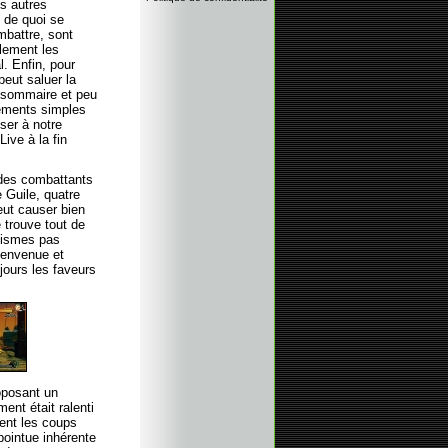
s autres
t de quoi se
mbattre, sont
ulement les
. Enfin, pour
peut saluer la
i sommaire et peu
tements simples
ser à notre
ive à la fin
é des combattants
 Guile, quatre
peut causer bien
 trouve tout de
éismes pas
bienvenue et
jours les faveurs
roposant un
nt était ralenti
ment les coups
pointue inhérente