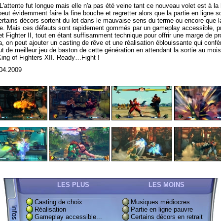
L'attente fut longue mais elle n'a pas été veine tant ce nouveau volet est à la
ut évidemment faire la fine bouche et regretter alors que la partie en ligne so
rtains décors sortent du lot dans le mauvaise sens du terme ou encore que l
e. Mais ces défauts sont rapidement gommés par un gameplay accessible, p
et Fighter II, tout en étant suffisamment technique pour offrir une marge de p
a, on peut ajouter un casting de rêve et une réalisation éblouissante qui confè
tut de meilleur jeu de baston de cette génération en attendant la sortie au mois 
King of Fighters XII. Ready…Fight !
04.2009
LES PLUS
LES MOINS
Casting de choix
Musiques médiocres
Réalisation
Partie en ligne pauvre
Gameplay accessible...
Certains décors en retrait