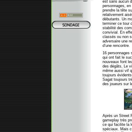
est sans aucun d
personnages, en p
prendre la tête s
relativement aisé
débutants. Un mod
terminer ce tour 
stabilité des co
convivial. En eff
classés ou non s
adversaire une r
d’une rencontre.
16 personnages so
qui ont fait le s
nouveaux font leu
des dégâts, Le vi
même aussi vif q
toujours évidents
Sagat toujours tr
des joueurs sur l
Après un Street F
gameplay très pr
ce qui facilite l
spéciaux. Mais c