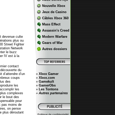
Nouvelle Xbox
Jeux de Casino
Câbles Xbox 360
Mass Effect
Assassin's Creed
nt devenue culte
Modern Warfare
térations plus ou
Gears of War
0 Street Fighter
ystation Network
Autres dossiers
nter le buzz
er IV est à la
emier contact
a découverte du
it d’attendre d’un
»
Xbox Gamer
nombreux coups
»
Xbox.com
lus des
»
Gamekult
eproduire les
»
GamerObs
’accomplir les
»
Les Tontons
s plus complexes
»
Autres partenaires
ur le bout des
ispensable pour
t pas moins de
aires, on pense
e plus déroutant
Politique de confidentialité