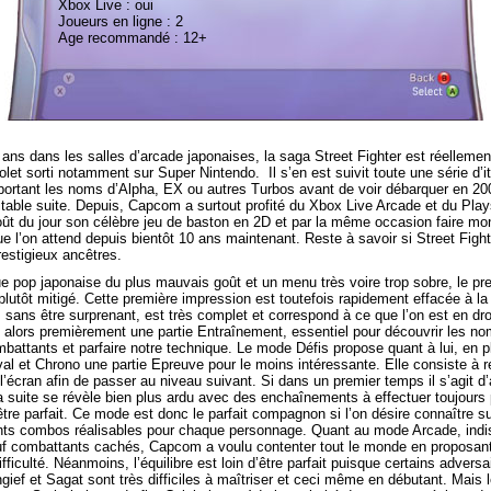
Xbox Live : oui
Joueurs en ligne : 2
Age recommandé : 12+
 ans dans les salles d’arcade japonaises, la saga Street Fighter est réelleme
let sorti notamment sur Super Nintendo. Il s’en est suivit toute une série d’i
portant les noms d’Alpha, EX ou autres Turbos avant de voir débarquer en 200
éritable suite. Depuis, Capcom a surtout profité du Xbox Live Arcade et du Pla
oût du jour son célèbre jeu de baston en 2D et par la même occasion faire mo
ue l’on attend depuis bientôt 10 ans maintenant. Reste à savoir si Street Fight
estigieux ancêtres.
 pop japonaise du plus mauvais goût et un menu très voire trop sobre, le pr
 plutôt mitigé. Cette première impression est toutefois rapidement effacée à l
, sans être surprenant, est très complet et correspond à ce que l’on est en dro
ve alors premièrement une partie Entraînement, essentiel pour découvrir les 
battants et parfaire notre technique. Le mode Défis propose quant à lui, en p
al et Chrono une partie Epreuve pour le moins intéressante. Elle consiste à r
l’écran afin de passer au niveau suivant. Si dans un premier temps il s’agit d
a suite se révèle bien plus ardu avec des enchaînements à effectuer toujour
 être parfait. Ce mode est donc le parfait compagnon si l’on désire connaître s
rents combos réalisables pour chaque personnage. Quant au mode Arcade, ind
uf combattants cachés, Capcom a voulu contenter tout le monde en proposan
ifficulté. Néanmoins, l’équilibre est loin d’être parfait puisque certains advers
ef et Sagat sont très difficiles à maîtriser et ceci même en débutant. Mais l