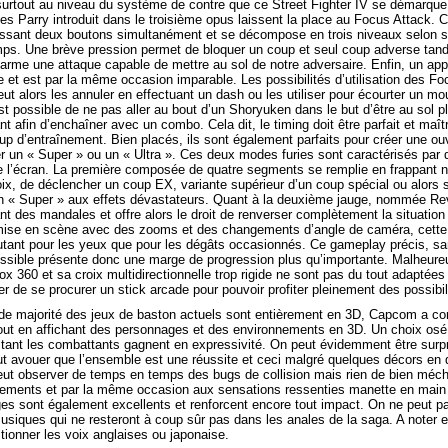
t surtout au niveau du système de contre que ce Street Fighter IV se démarqu
s Parry introduit dans le troisième opus laissent la place au Focus Attack. C
ssant deux boutons simultanément et se décompose en trois niveaux selon si
ps. Une brève pression permet de bloquer un coup et seul coup adverse tand
 arme une attaque capable de mettre au sol de notre adversaire. Enfin, un ap
 et est par la même occasion imparable. Les possibilités d’utilisation des Fo
eut alors les annuler en effectuant un dash ou les utiliser pour écourter un m
st possible de ne pas aller au bout d’un Shoryuken dans le but d’être au sol 
t afin d’enchaîner avec un combo. Cela dit, le timing doit être parfait et maîtr
 d’entraînement. Bien placés, ils sont également parfaits pour créer une ou
er un « Super » ou un « Ultra ». Ces deux modes furies sont caractérisés par
e l’écran. La première composée de quatre segments se remplie en frappant n
ix, de déclencher un coup EX, variante supérieur d’un coup spécial ou alors si
« Super » aux effets dévastateurs. Quant à la deuxième jauge, nommée Rev
t des mandales et offre alors le droit de renverser complètement la situation
mise en scène avec des zooms et des changements d’angle de caméra, cette 
autant pour les yeux que pour les dégâts occasionnés. Ce gameplay précis, san
ssible présente donc une marge de progression plus qu’importante. Malheure
x 360 et sa croix multidirectionnelle trop rigide ne sont pas du tout adaptées
er de se procurer un stick arcade pour pouvoir profiter pleinement des possibili
nde majorité des jeux de baston actuels sont entièrement en 3D, Capcom a co
ut en affichant des personnages et des environnements en 3D. Un choix osé q
 tant les combattants gagnent en expressivité. On peut évidemment être surpr
aut avouer que l’ensemble est une réussite et ceci malgré quelques décors en
eut observer de temps en temps des bugs de collision mais rien de bien méch
vements et par la même occasion aux sensations ressenties manette en mai
ges sont également excellents et renforcent encore tout impact. On ne peut p
usiques qui ne resteront à coup sûr pas dans les anales de la saga. A noter e
tionner les voix anglaises ou japonaise.