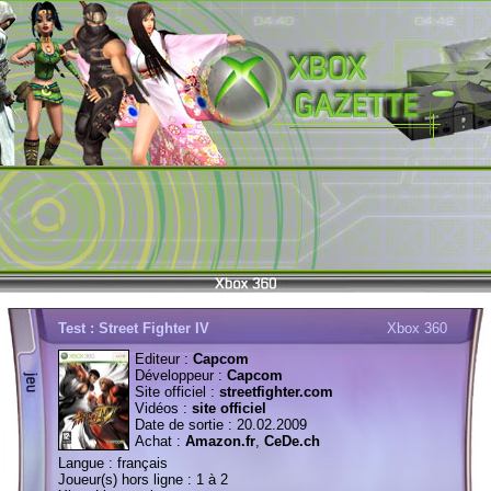
Test : Street Fighter IV
Xbox 360
Editeur :
Capcom
Développeur :
Capcom
Site officiel :
streetfighter.com
Vidéos :
site officiel
Date de sortie : 20.02.2009
Achat :
Amazon.fr
,
CeDe.ch
Langue : français
Joueur(s) hors ligne : 1 à 2