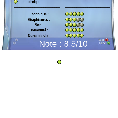
...et technique
_________________________
________________________
Technique :
Graphismes :
Son :
Jouabilité :
Durée de vie :
Note : 8.5/10