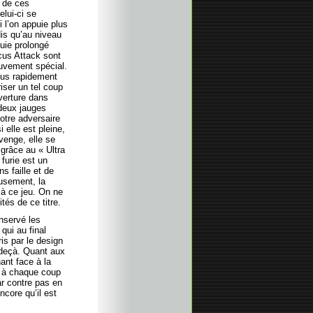
e de ces
elui-ci se
 l’on appuie plus
is qu’au niveau
puie prolongé
cus Attack sont
ouvement spécial.
plus rapidement
iser un tel coup
verture dans
 deux jauges
otre adversaire
 elle est pleine,
enge, elle se
 grâce au « Ultra
furie est un
s faille et de
usement, la
 à ce jeu. On ne
tés de ce titre.
nservé les
ui au final
is par le design
 deçà. Quant aux
ant face à la
n à chaque coup
ar contre pas en
ncore qu’il est