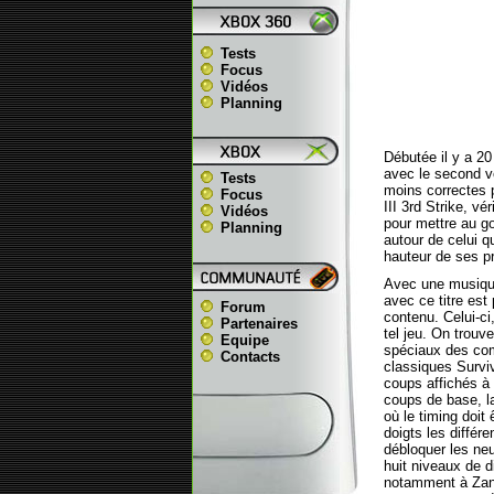
Tests
Focus
Vidéos
Planning
Débutée il y a 20
avec le second vo
Tests
moins correctes 
Focus
III 3rd Strike, v
Vidéos
pour mettre au g
Planning
autour de celui q
hauteur de ses pr
Avec une musique
avec ce titre est
Forum
contenu. Celui-ci
Partenaires
tel jeu. On trou
Equipe
spéciaux des com
Contacts
classiques Surviv
coups affichés à 
coups de base, l
où le timing doit
doigts les diffé
débloquer les ne
huit niveaux de d
notamment à Zangi