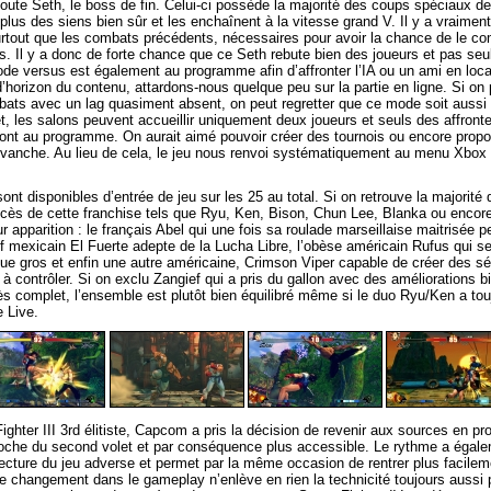
oute Seth, le boss de fin. Celui-ci possède la majorité des coups spéciaux de
lus des siens bien sûr et les enchaînent à la vitesse grand V. Il y a vraimen
urtout que les combats précédents, nécessaires pour avoir la chance de le co
s. Il y a donc de forte chance que ce Seth rebute bien des joueurs et pas se
e versus est également au programme afin d’affronter l’IA ou un ami en local
d’horizon du contenu, attardons-nous quelque peu sur la partie en ligne. Si on 
mbats avec un lag quasiment absent, on peut regretter que ce mode soit auss
et, les salons peuvent accueillir uniquement deux joueurs et seuls des affron
ont au programme. On aurait aimé pouvoir créer des tournois ou encore propo
evanche. Au lieu de cela, le jeu nous renvoi systématiquement au menu Xbox L
nt disponibles d’entrée de jeu sur les 25 au total. Si on retrouve la majorit
uccès de cette franchise tels que Ryu, Ken, Bison, Chun Lee, Blanka ou encore
r apparition : le français Abel qui une fois sa roulade marseillaise maitrisée 
f mexicain El Fuerte adepte de la Lucha Libre, l’obèse américain Rufus qui se
ue gros et enfin une autre américaine, Crimson Viper capable de créer des s
 à contrôler. Si on exclu Zangief qui a pris du gallon avec des améliorations 
ès complet, l’ensemble est plutôt bien équilibré même si le duo Ryu/Ken a tou
e Live.
ighter III 3rd élitiste, Capcom a pris la décision de revenir aux sources en p
oche du second volet et par conséquence plus accessible. Le rythme a égaleme
a lecture du jeu adverse et permet par la même occasion de rentrer plus facile
e changement dans le gameplay n’enlève en rien la technicité toujours aussi 