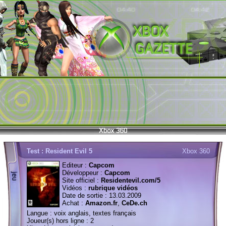
Test : Resident Evil 5
Xbox 360
Editeur :
Capcom
Développeur :
Capcom
Site officiel :
Residentevil.com/5
Vidéos :
rubrique vidéos
Date de sortie : 13.03.2009
Achat :
Amazon.fr
,
CeDe.ch
Langue : voix anglais, textes français
Joueur(s) hors ligne : 2