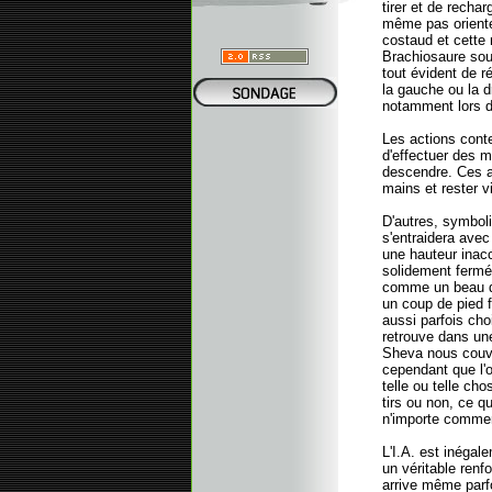
tirer et de recha
même pas orienter
costaud et cette 
Brachiosaure sou
tout évident de r
la gauche ou la d
notamment lors d
Les actions conte
d'effectuer des 
descendre. Ces a
mains et rester v
D'autres, symboli
s'entraidera avec
une hauteur inac
solidement fermé
comme un beau di
un coup de pied f
aussi parfois cho
retrouve dans une
Sheva nous couvri
cependant que l'o
telle ou telle ch
tirs ou non, ce q
n'importe comment 
L'I.A. est inégal
un véritable renfo
arrive même parf