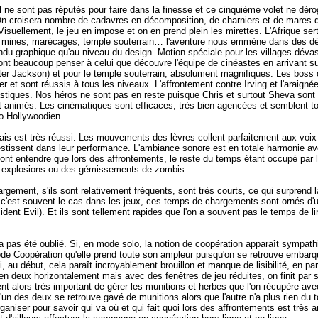
 ne sont pas réputés pour faire dans la finesse et ce cinquième volet ne dérog
 On croisera nombre de cadavres en décomposition, de charniers et de mares 
 Visuellement, le jeu en impose et on en prend plein les mirettes. L'Afrique sert
, mines, marécages, temple souterrain… l'aventure nous emmène dans des dé
ndu graphique qu'au niveau du design. Motion spéciale pour les villages déva
nt beaucoup penser à celui que découvre l'équipe de cinéastes en arrivant sur
er Jackson) et pour le temple souterrain, absolument magnifiques. Les boss o
ier et sont réussis à tous les niveaux. L'affrontement contre Irving et l'araigné
stiques. Nos héros ne sont pas en reste puisque Chris et surtout Sheva son
t animés. Les cinématiques sont efficaces, très bien agencées et semblent to
io Hollywoodien.
ais est très réussi. Les mouvements des lèvres collent parfaitement aux voix
estissent dans leur performance. L'ambiance sonore est en totale harmonie av
nt entendre que lors des affrontements, le reste du temps étant occupé par l
s explosions ou des gémissements de zombis.
gement, s'ils sont relativement fréquents, sont très courts, ce qui surprend l
c'est souvent le cas dans les jeux, ces temps de chargements sont ornés d'un
dent Evil). Et ils sont tellement rapides que l'on a souvent pas le temps de lir
'a pas été oublié. Si, en mode solo, la notion de coopération apparaît sympathi
de Coopération qu'elle prend toute son ampleur puisqu'on se retrouve embar
i, au début, cela paraît incroyablement brouillon et manque de lisibilité, en par
en deux horizontalement mais avec des fenêtres de jeu réduites, on finit par s
ient alors très important de gérer les munitions et herbes que l'on récupère av
'un des deux se retrouve gavé de munitions alors que l'autre n'a plus rien du 
organiser pour savoir qui va où et qui fait quoi lors des affrontements est très