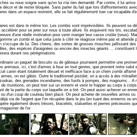
hes ou nous soigne sans qu'on lui n'ai rien demandé. Par contre, il lui arrive
e décor et de rester bloquée. Sans parler du fait que lors d'affrontements ave
res dans un espace restreint, elle se fait régulièrement tuer car incapable d'e
saires est dans le même ton. Les zombis sont imprévisibles. Ils peuvent se d
 accélérer pour se jeter sur nous à toute allure. Ils esquivent nos tirs, escalad
 preuve d'une réelle motivation pour venir manger leur casse croûte (nous). Mais
égomme un zombi et que celui juste à côté ne réagisse même pas et attende 
on s'occupe de lui. Des chiens, des sortes de grosses mouches jaillissant des
iles, des espèces d'araignées ou encore des insectes géants … constituent 
oisera durant nos pérégrinations.
rdinaire un paquet de biscuits ou de gâteaux pourraient permettre une promen
s animaux, ici, c'est d'armes à feux en tout genres, que provient notre salut et
uit canin étant totalement désuet et inefficace face à un chien zombi affamé
armes, on est gâtés. Outre le traditionnel pistolet, on a accès à des mitraillet
azookas, des grenades incendiaires, des fusils à pompes, des magnums… A n
de munitions, on peut tirer sur un ennemi et venir le frapper au corps à corps,
 de la partie du corps sur laquelle on a tiré. On peut aussi achever un ennem
 ou d'un coup de couteau bien placé. On peut acheter de nouvelles armes ou 
déjà via de l'argent que l'on récupère dans le jeu (en tuant des ennemis ou en 
père également divers trésors, bracelets, statuettes et pierres précieuses que
magasiner de l'or.