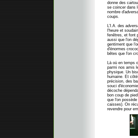
donne des cartouc
se coincer dans l
nombre d'adversai
coups.
L'I.A. des adver
l'heure et soudain
fenêtres, et font
aussi que l'on d
gentiment que l'
d'énormes crocod
bêtes que l'on cr
Là où en temps o
parmi nos amis le
physique. Un bisc
humaine. Et côté 
précision, des b
souci d'économie 
décoche dépendant
bon coup de pied
que l'on possède 
caisses). On récu
revendre pour em