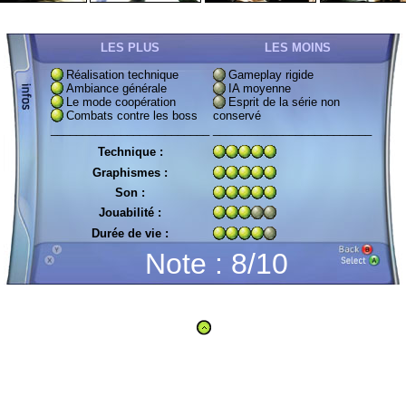
LES PLUS
LES MOINS
Réalisation technique
Gameplay rigide
Ambiance générale
IA moyenne
Le mode coopération
Esprit de la série non
Combats contre les boss
conservé
_________________________
_________________________
Technique :
Graphismes :
Son :
Jouabilité :
Durée de vie :
Note : 8/10