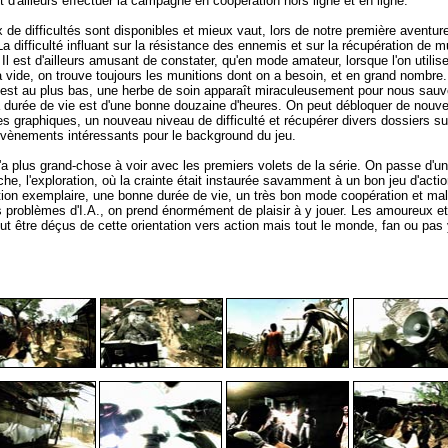
 d'ailleurs effectuer la campagne en coopération hors ligne et en ligne.
 de difficultés sont disponibles et mieux vaut, lors de notre première aventure
a difficulté influant sur la résistance des ennemis et sur la récupération de m
 Il est d'ailleurs amusant de constater, qu'en mode amateur, lorsque l'on utili
à vide, on trouve toujours les munitions dont on a besoin, et en grand nombr
e est au plus bas, une herbe de soin apparaît miraculeusement pour nous sau
La durée de vie est d'une bonne douzaine d'heures. On peut débloquer de nou
es graphiques, un nouveau niveau de difficulté et récupérer divers dossiers su
vènements intéressants pour le background du jeu.
'a plus grand-chose à voir avec les premiers volets de la série. On passe d'u
che, l'exploration, où la crainte était instaurée savamment à un bon jeu d'actio
tion exemplaire, une bonne durée de vie, un très bon mode coopération et ma
s problèmes d'I.A., on prend énormément de plaisir à y jouer. Les amoureux e
eut être déçus de cette orientation vers action mais tout le monde, fan ou pas