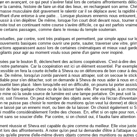
rger en avançant, ce qui peut s'avérer fatal lors de certains affrontements déli
 la caméra, histoire de faire un état des lieux, en rechargeant son arme. Chri
masse musculaire doit gravement le ralentir car il se déplace avec la rapidité 
ffrant d'une entorse à une patte… Lorsque plusieurs ennemis nous entourent, 
éussir à s'en dépêtrer. De même, lorsque l'on court droit devant nous, tourner
roite tout en continuant notre course s'avère difficile, ce qui est parfois vrai
e certains passages, comme dans le niveau du temple souterrain.
xtuelles, par contre, sont très pratiques et permettent, par simple appui sur l
mouvements basiques comme ouvrir une porte, sauter, traverser une vitre, gri
ctions apparaissent aussi lors de certaines cinématiques et mieux vaut garde
igilants pour agir au moment voulu sous peine d'un game over inopiné.
sées par le bouton B, déclenchent des actions coopératives. C'est-à-dire des
 notre partenaire. Car la coopération est ici un élément essentiel. Par exemple
cessible on fera la courte échelle à Sheva ou on défoncera de bon cœur à de
e. De même, lorsqu'un zombi parvient à nous attraper, soit on secoue le stic
able pour s'en détacher, soit on demande à Sheva de nous aider à nous en d
ouetté bien placé. Idem lorsqu'elle est en difficulté, on pourra lui porter assi
isir de faire quelque chose ou de la laisser faire elle. Par exemple, à un mom
 mine où la seule source de lumière est une lampe portative. On peut soit la p
r, soit l'inverse. On peut échanger des objets avec elle via l'écran d'invent
n ne puisse pas choisir le nombre de munitions qu'on veut lui donner) et déci
ose laissé par un ennemi mort, ou bien de lui laisser. On choisit également si 
ui modifie considérablement l'ordre des choses. En, effet si on opte pour non, o
sans se soucier d'elle. Par contre, si on choisit oui, il faudra faire attention 
ement réussie et Sheva est capable du pire comme du meilleur. Elle vise juste 
rt lors des affrontements. A noter qu'on peut lui demander d'être à l'attaque ou
ois qu'elle prenne d'elle-même divers objets comme des munitions ou autres o