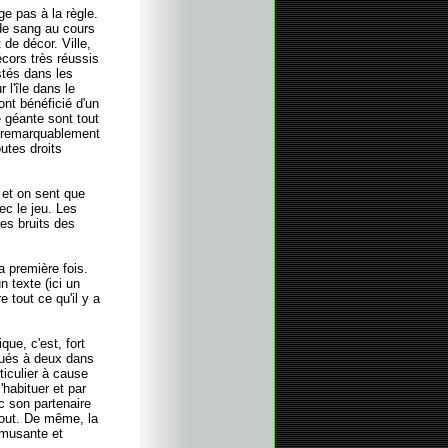
e pas à la règle.
de sang au cours
 de décor. Ville,
cors très réussis
stés dans les
 l'île dans le
nt bénéficié d'un
e géante sont tout
t remarquablement
utes droits
 et on sent que
ec le jeu. Les
es bruits des
a première fois.
 texte (ici un
e tout ce qu'il y a
que, c'est, fort
qués à deux dans
ticulier à cause
'habituer et par
ec son partenaire
tout. De même, la
 amusante et