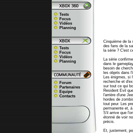
Tests
Focus
Vidéos
Planning
Cinquième de la s
des fans de la sa
Tests
la série ? C'est c
Focus
Vidéos
La série confirme
Planning
dans le gameplay
besoin de cherch
les objets dans l
Les énigmes, si 
recherche et d'ex
Forum
sur tout ce qui b
Partenaires
Resident Evil que
Equipe
l'arrière d'une J
Contacts
hordes de zombis 
tout peur. Les pr
permanente et, à c
S'il arrive que l
étonné de voir no
précis.
Et, justement, p