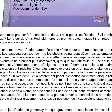
Xbox Live : oui (classements)
Joueurs en ligne : 2
Age recommandé : 18+
érie mais premier à franchir le cap de la « next gen », ce Resident Evil comble
ga ? Le retour de Chris Redfield, héros du premier volet, indique-t-il un retou
e que nous allons voir.
 l'orientation vers l'action (amorcée par le 4ème opus) et cette influence se r
. Les sauvegardes, tout comme les checks points sont désormais automatiqu
er une machine à écrire pour pouvoir effectuer une sauvegarde salvatrice. A
'inventaire ne prennent plus dorénavant, quel que soit leur taille, qu'une seule
l'on peut véritablement parler d'énigmes, sont extrêmement simples à résoud
ploration sont réduites à leur plus simple expression et on passe le clair de s
ouge. On a plus la sensation d'être face à un jeu de tir à la troisième personne
 face à un Resident Evil à proprement parler. Sensation confirmée lorsque l'o
eep ou d'un bateau, aux commandes d'une mitraillette à vider chargeur sur char
ou sur une espèce de Troll géant. Gros point noir de cette surenchère d'actio
emiers Resident Evil jouaient énormément sur l'ambiance pour instaurer un cl
haque porte ouverte, on frissonnait à l'idée de ce qui nous attendait derrière. I
'on sursaute, c'est plus parce que l'on a pas vu arriver un ennemi dans notre dos
tre vie diminuer gravement sans savoir pourquoi, qu'à cause d'une situation e
our un jeu d'action, le gameplay manque gravement de souplesse. Impossibilité