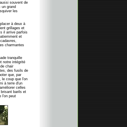
 aussi souvent de
c un grand
squiver les
éplacer à deux à
ent grillages et
 il arrive parfois
patiemment et
 cadavres,
les charmantes
ade tranquille
 notre intégrité
 de chair
tes, des fusils de
oter que, par
 le coup que l'on
i à terre d'un
améliorer celles
brisant barils et
 l'on peut