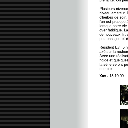
prenante. On peut
Plusieurs niveaux
niveau amateur. L
d'herbes de soin.
l'on est presque 
lorsque notre vi
over fatidique. 
de nouveaux filtr
personnages et é
Resident Evil 5 n
axé sur la recher
Avec une réalisa
rigide et quelque
la série seront p
compte.
Xav -
13.10.09