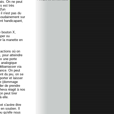
cats. On ne peut
s est très
d'un
il n'est pas du
 soudainement sur
ment handicapant,
e bouton X,
mper ou
r la manette en
 actions où on
, pour atteindre
ux une porte
k analogique
ébarrasser via
stance. On peut
ent du jeu, on se
orter et laisser
aire (dommage
der de prendre
Sheva réagit à nos
n peut tirer
à elle.
et s'avère être
 en soutien. Il
u qu'elle nous