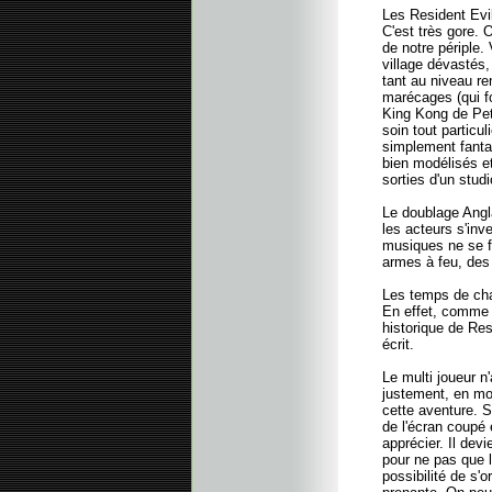
Les Resident Evil
C'est très gore.
de notre périple.
village dévastés
tant au niveau re
marécages (qui fo
King Kong de Pet
soin tout particul
simplement fanta
bien modélisés e
sorties d'un stud
Le doublage Angl
les acteurs s'inv
musiques ne se fo
armes à feu, de
Les temps de char
En effet, comme 
historique de Resi
écrit.
Le multi joueur n
justement, en mo
cette aventure. S
de l'écran coupé 
apprécier. Il dev
pour ne pas que l
possibilité de s'