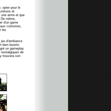
, opter pour le
unitions et
se une arme et que
e. De même,
ver d'un game
veaux costumes,
r les
n jeu d'ambiance
n bien bourrin.
lgré un gameplay
t nostalgiques de
 y trouvera son