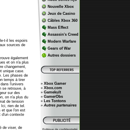
Nouvelle Xbox
Jeux de Casino
Câbles Xbox 360
Mass Effect
Assassin's Creed
-t-il les espoirs
Modern Warfare
r aux sources de
Gears of War
Autres dossiers
etrouve également
es et on n'a plus
utre changement,
 et unique case.
re. Les phases de
on temps à tirer
»
Xbox Gamer
 dans l'univers
»
Xbox.com
n se retrouve, à
»
Gamekult
geur sur des
»
GamerObs
n, on n'a plus du
»
Les Tontons
imat de tension
»
Autres partenaires
ci, rien de tel.
 et que l'on est
t d'un contexte
 de viser, de
Politique de confidentialité