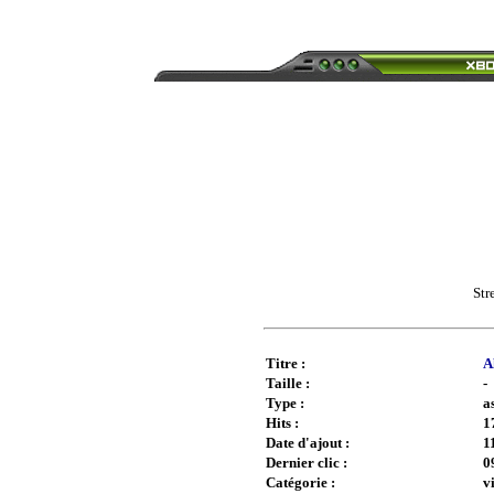
Str
Titre :
A
Taille :
-
Type :
a
Hits :
1
Date d'ajout :
1
Dernier clic :
0
Catégorie :
v