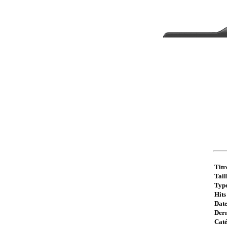
Titr
Taill
Type
Hits 
Date
Dern
Caté