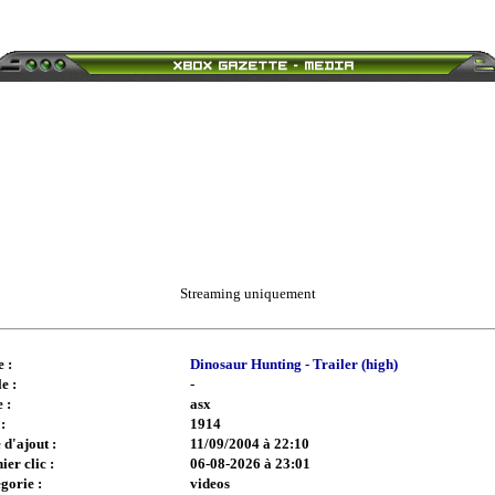
Streaming uniquement
e :
Dinosaur Hunting - Trailer (high)
e :
-
 :
asx
:
1914
 d'ajout :
11/09/2004 à 22:10
ier clic :
06-08-2026 à 23:01
gorie :
videos