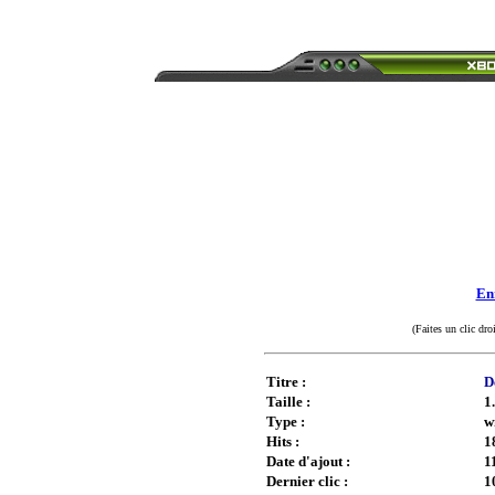
Enr
(Faites un clic dro
Titre :
D
Taille :
1
Type :
w
Hits :
1
Date d'ajout :
1
Dernier clic :
1