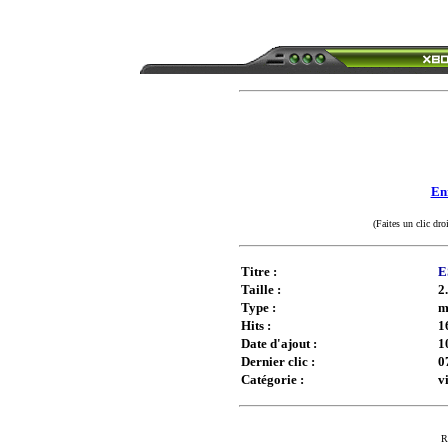
Enr
(Faites un clic dro
Titre :
E
Taille :
2
Type :
m
Hits :
1
Date d'ajout :
1
Dernier clic :
0
Catégorie :
v
R