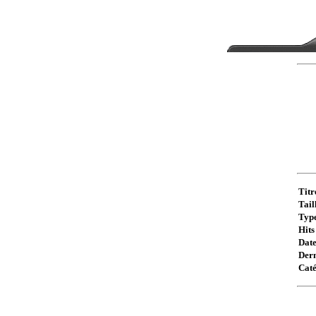
Titr
Taill
Type
Hits 
Date
Dern
Caté