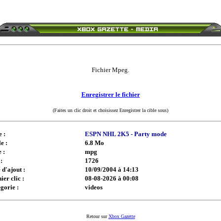
Fichier Mpeg.
Enregistrer le fichier
(Faites un clic droit et choisissez Enregistrer la cible sous)
e :
ESPN NHL 2K5 - Party mode
e :
6.8 Mo
 :
mpg
:
1726
 d'ajout :
10/09/2004 à 14:13
ier clic :
08-08-2026 à 00:08
gorie :
videos
Retour sur
Xbox Gazette