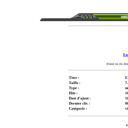
Enr
(Faites un clic dro
Titre :
E
Taille :
7
Type :
m
Hits :
1
Date d'ajout :
1
Dernier clic :
0
Catégorie :
v
R