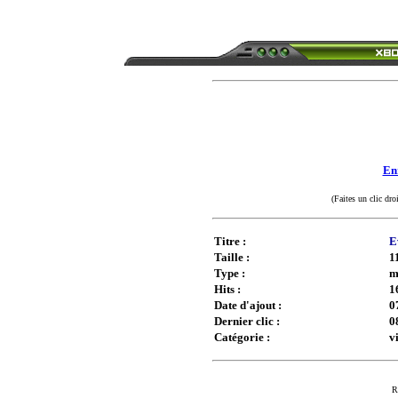
Enr
(Faites un clic dro
Titre :
E
Taille :
1
Type :
m
Hits :
1
Date d'ajout :
0
Dernier clic :
0
Catégorie :
v
R