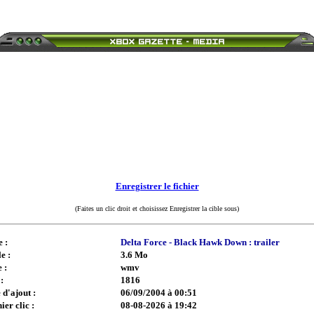
Enregistrer le fichier
(Faites un clic droit et choisissez Enregistrer la cible sous)
e :
Delta Force - Black Hawk Down : trailer
e :
3.6 Mo
 :
wmv
:
1816
 d'ajout :
06/09/2004 à 00:51
ier clic :
08-08-2026 à 19:42