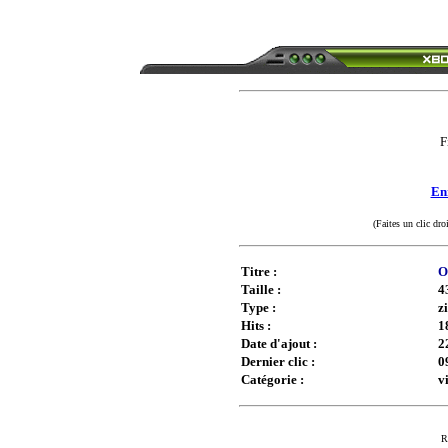
F
Enr
(Faites un clic dro
Titre :
O
Taille :
4
Type :
z
Hits :
1
Date d'ajout :
2
Dernier clic :
0
Catégorie :
v
R