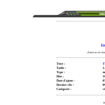
Enr
(Faites un clic dro
Titre :
T
Taille :
2
Type :
m
Hits :
1
Date d'ajout :
0
Dernier clic :
0
Catégorie :
v
R