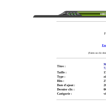
F
Enr
(Faites un clic dro
M
Titre :
7
Taille :
1
Type :
z
Hits :
2
Date d'ajout :
2
Dernier clic :
0
Catégorie :
v