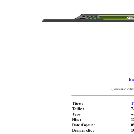
Enr
(Faites un clic dro
Titre :
T
Taille :
7
Type :
w
Hits :
1
Date d'ajout :
0
Dernier clic :
1