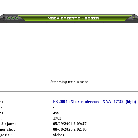
Streaming uniquement
e :
E3 2004 : Xbox conference - XNA - 17'32' (high)
e :
-
 :
asx
:
1703
 d'ajout :
05/09/2004 à 09:57
ier clic :
08-08-2026 à 02:16
gorie :
videos