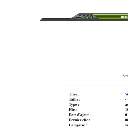
Str
Titre :
W
Taille :
-
Type :
a
Hits :
1
Date d'ajout :
0
Dernier clic :
0
Catégorie :
v