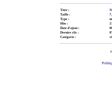
Titre :
N
Taille :
7
Type :
m
Hits :
2
Date d'ajout :
0
Dernier clic :
0
Catégorie :
v
R
Politi