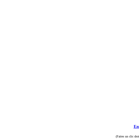
Enr
(Faites un clic dro