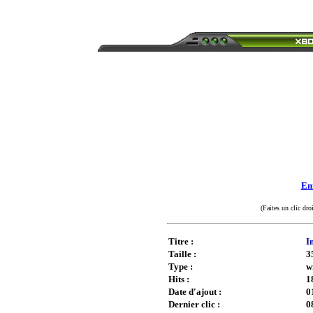
Enr
(Faites un clic dro
Titre :
I
Taille :
3
Type :
w
Hits :
1
Date d'ajout :
0
Dernier clic :
0