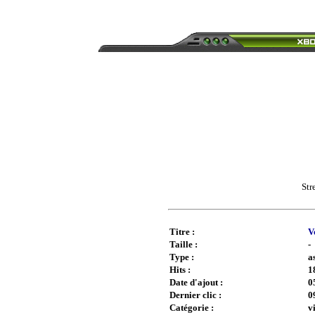
Str
Titre :
V
Taille :
-
Type :
a
Hits :
1
Date d'ajout :
0
Dernier clic :
0
Catégorie :
v