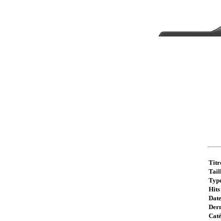
Titr
Taill
Type
Hits 
Date
Dern
Caté