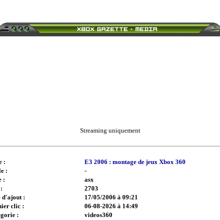
Streaming uniquement
e :
E3 2006 : montage de jeux Xbox 360
e :
-
 :
asx
:
2703
 d'ajout :
17/05/2006 à 09:21
ier clic :
06-08-2026 à 14:49
gorie :
videos360