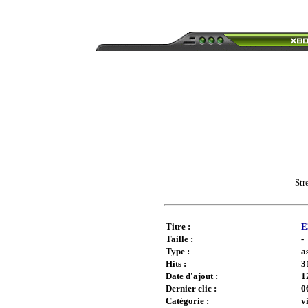
Str
Titre :
E
Taille :
-
Type :
a
Hits :
3
Date d'ajout :
1
Dernier clic :
0
Catégorie :
v