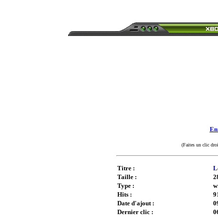
Enr
(Faites un clic dro
Titre :
L
Taille :
2
Type :
w
Hits :
9
Date d'ajout :
0
Dernier clic :
0