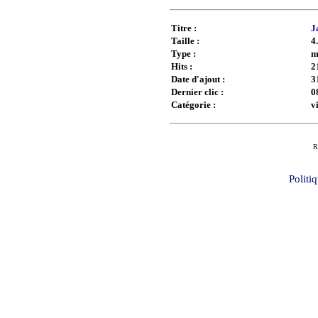
Titre :
J
Taille :
4
Type :
m
Hits :
2
Date d'ajout :
3
Dernier clic :
0
Catégorie :
v
R
Politi