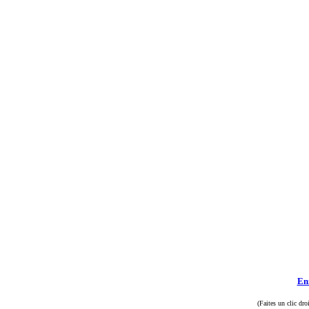
Enr
(Faites un clic dro