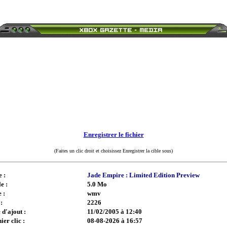
Enregistrer le fichier
(Faites un clic droit et choisissez Enregistrer la cible sous)
e :
Jade Empire : Limited Edition Preview
e :
5.0 Mo
 :
wmv
:
2226
 d'ajout :
11/02/2005 à 12:40
ier clic :
08-08-2026 à 16:57