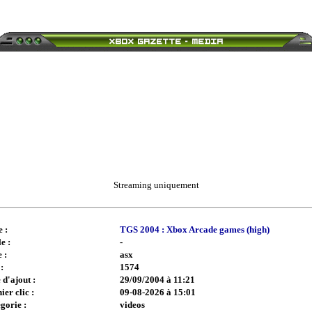
Streaming uniquement
e :
TGS 2004 : Xbox Arcade games (high)
e :
-
 :
asx
:
1574
 d'ajout :
29/09/2004 à 11:21
ier clic :
09-08-2026 à 15:01
gorie :
videos