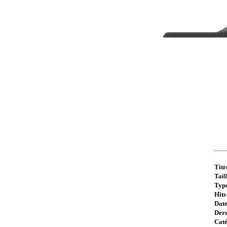
Titr
Taill
Type
Hits 
Date
Dern
Caté