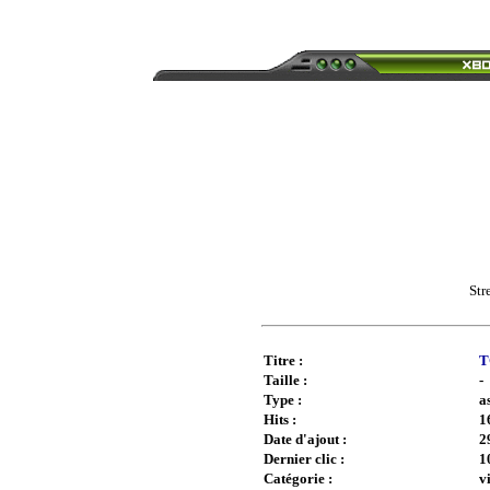
Str
Titre :
T
Taille :
-
Type :
a
Hits :
1
Date d'ajout :
2
Dernier clic :
1
Catégorie :
v