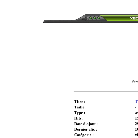
Str
Titre :
T
Taille :
-
Type :
a
Hits :
1
Date d'ajout :
2
Dernier clic :
1
Catégorie :
v