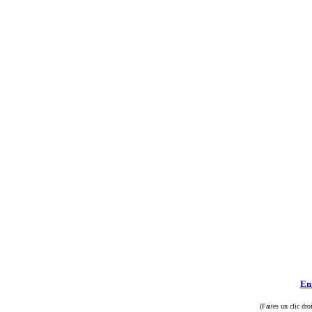
Enr
(Faites un clic dro