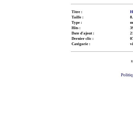
Titre :
H
Taille :
8
Type :
m
Hits :
3
Date d'ajout :
2
Dernier clic :
0
Catégorie :
v
R
Politi